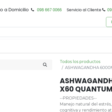
io a Domicilio
098 667 0066
Servicio al Cliente
09
0
Inicio
Tienda
Productos
Política de Privacidad
Todos los productos
ASHWAGANDHA 6000
ASHWAGANDH
X60 QUANTU
--PROPIEDADES--
Manejo natural del estrés,
cognitiva y rendimiento atl