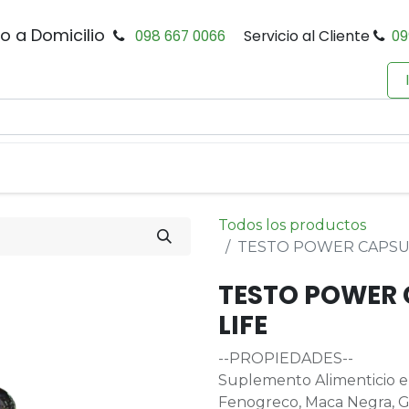
io a Domicilio
098 667 0066
Servicio al Cliente
09
0
Inicio
Tienda
Productos
Política de Privacidad
Todos los productos
TESTO POWER CAPSUL
TESTO POWER 
LIFE
--PROPIEDADES--
Suplemento Alimenticio en
Fenogreco, Maca Negra, Gi