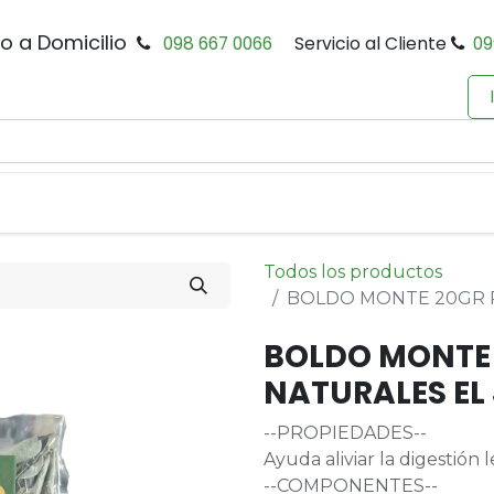
io a Domicilio
098 667 0066
Servicio al Cliente
09
0
Inicio
Tienda
Productos
Política de Privacidad
Todos los productos
BOLDO MONTE 20GR 
BOLDO MONTE
NATURALES EL
--PROPIEDADES--
Ayuda aliviar la digestión
--COMPONENTES--