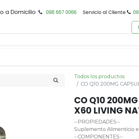
io a Domicilio
098 667 0066
Servicio al Cliente
09
0
Inicio
Tienda
Productos
Política de Privacidad
Todos los productos
CO Q10 200MG CAPSUL
CO Q10 200MG
X60 LIVING N
--PROPIEDADES--
Suplemento Alimenticio e
--COMPONENTES--