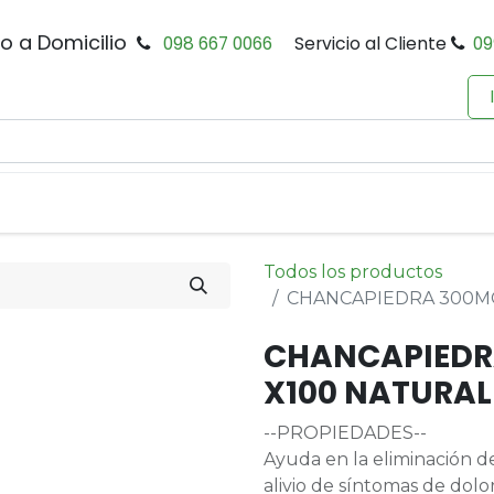
io a Domicilio
098 667 0066
Servicio al Cliente
09
0
Inicio
Tienda
Productos
Política de Privacidad
Todos los productos
CHANCAPIEDRA 300MG
CHANCAPIEDR
X100 NATURAL
--PROPIEDADES--
Ayuda en la eliminación de 
alivio de síntomas de dolor