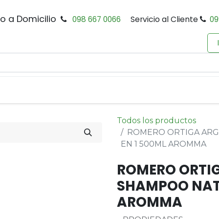
io a Domicilio
098 667 0066
Servicio al Cliente
09
0
Inicio
Tienda
Productos
Política de Privacidad
Todos los productos
ROMERO ORTIGA ARG
EN 1 500ML AROMMA
ROMERO ORTIG
SHAMPOO NATU
AROMMA