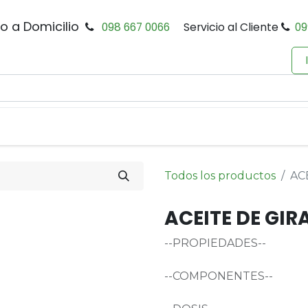
io a Domicilio
098 667 0066
Servicio al Cliente
09
0
Inicio
Tienda
Productos
Política de Privacidad
Todos los productos
AC
ACEITE DE GIR
--PROPIEDADES--
--COMPONENTES--