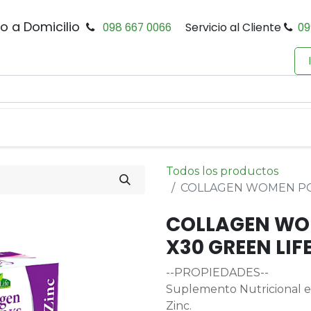
io a Domicilio
098 667 0066
Servicio al Cliente
09
0
Inicio
Tienda
Productos
Política de Privacidad
Todos los productos
COLLAGEN WOMEN PO
COLLAGEN WO
X30 GREEN LIF
--PROPIEDADES--
Suplemento Nutricional en
Zinc.