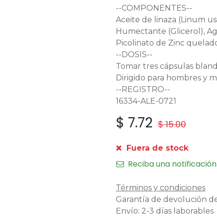
--COMPONENTES--
Aceite de linaza (Linum us
Humectante (Glicerol), Agu
Picolinato de Zinc quelado
--DOSIS--
Tomar tres cápsulas blanda
Dirigido para hombres y m
--REGISTRO--
16334-ALE-0721
$
7.72
$
15.00
Fuera de stock
Reciba una notificación
Términos y condiciones
Garantía de devolución de
Envío: 2-3 días laborables