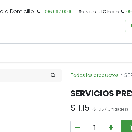
io a Domicilio
098 667 0066
Servicio al Cliente
09
0
Inicio
Tienda
Productos
Política de Privacidad
Todos los productos
SE
SERVICIOS PR
$
1.15
(
$
1.15
/
Unidades
)